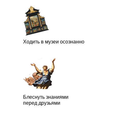
эксперт аукционного дома Sotheby's, а в настоящем
создатель ART SALON – онлайн-лектория для людей интересую
ART SALON – это возможность получить знания в области истор
только свой кругозор, но и круг общения. Моя задача – сделат
понятным и доступным широкому кругу людей.
В сфере искусства 10 лет, ежегодно провожу до 70 лекций в Ав
Латвии, Эстонии, Израиле и России.
Ходить в музеи осознанно
Блеснуть знаниями
перед друзьями