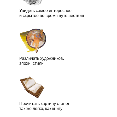
Увидеть самое интересное
и скрытое во время путешествия
Различать художников,
эпохи, стили
Прочитать картину станет
Венский искусствовед
Дарья Сабитова
, магистр истории искусст
так же легко, как книгу
Училась и работала в Гейдельберге, Сиене, Риме, Вене. В про